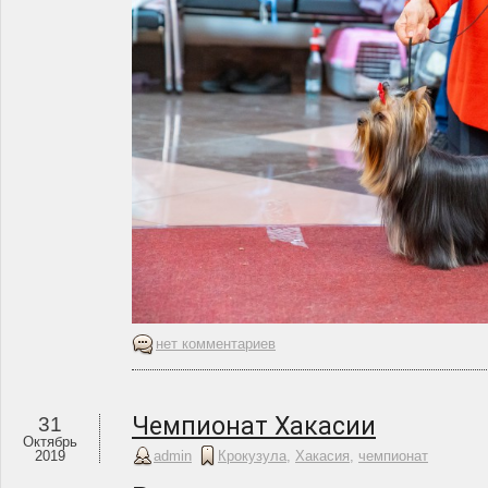
нет комментариев
Чемпионат Хакасии
31
Октябрь
2019
admin
Крокузула
,
Хакасия
,
чемпионат