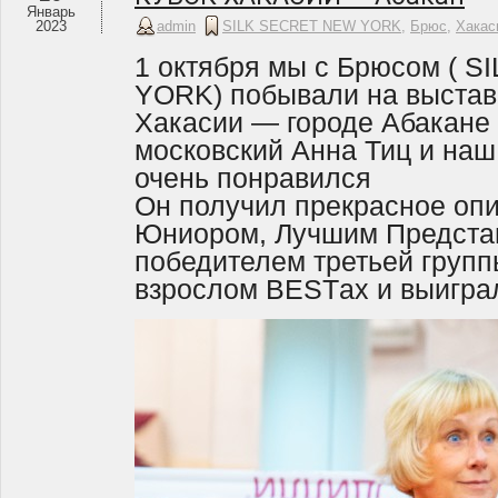
Январь
2023
admin
SILK SECRET NEW YORK
,
Брюс
,
Хакас
1 октября мы с Брюсом ( 
YORK) побывали на выставк
Хакасии — городе Абакане 
московский Анна Тиц и наш
очень понравился
Он получил прекрасное оп
Юниором, Лучшим Предста
победителем третьей групп
взрослом BESTах и выигра